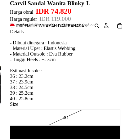
Carvil Sandal Wanita Blinky-L
IDR 74.820
Harga obral
IDR 119.000
Harga reguler
Termasuk pajak. Biaya pengiriman dihitung saat checkout.
IDR
PEMILIH WILAYAH DAN BAHASA
Details
- Dibuat dinegara : Indonesia
- Material Uper : Elastis Webbing
- Material Outsole : Eva Rubber
- Tinggi Heels : +- 3cm
Estimasi Insole :
36 : 23.2cm
37 : 23.9cm
38 : 24.5cm
39 : 25.2cm
40 : 25.8cm
Size
36
37