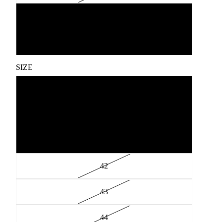
Brown
Dark Grey
SIZE
39
40
41
42
43
44