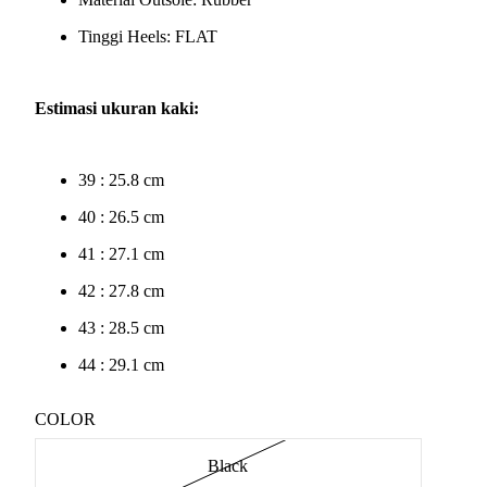
Tinggi Heels: FLAT
Estimasi ukuran kaki:
39 : 25.8 cm
40 : 26.5 cm
41 : 27.1 cm
42 : 27.8 cm
43 : 28.5 cm
44 : 29.1 cm
COLOR
Black