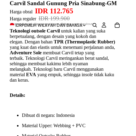
Carvil Sandal Gunung Pria Sinabung-GM
IDR 112.765
Harga obral
IDR 199.900
Harga reguler
Termasuk pajak. Biaya pengiriman dihitung saat checkout.
IDR
PEMILIH WILAYAH DAN BAHASA
Teknologi outsole Carvil
untuk kalian yang suka
berpetualang, dengan desain yang kokoh dan
elegan. Dengan bahan
TPR (Thermoplastic Rubber)
yang kuat dan elastis untuk menemani perjalanan anda,
Adventure Sole
membuat Carvil tetap yang
terbaik. Teknologi Carvil meringankan berat sandal,
sehingga membuat kakimu lebih nyaman
melangkah. Teknologi baru Carvil menggunakan
material
EVA
yang empuk, sehingga insole tidak kaku
dan keras.
Details:
Dibuat di negara: Indonesia
Material Upper: Webbing + PVC
Material Outsole: Rubber