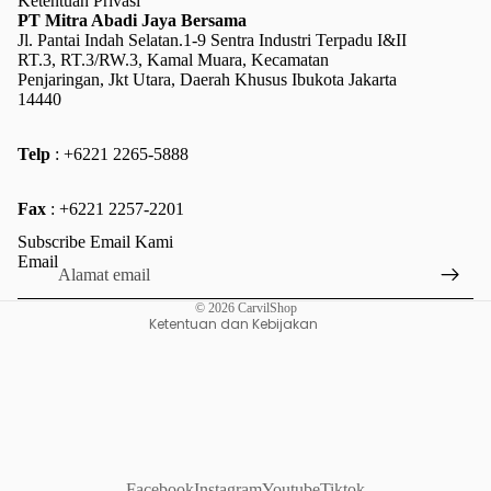
Ketentuan Privasi
PT Mitra Abadi Jaya Bersama
Jl. Pantai Indah Selatan.1-9 Sentra Industri Terpadu I&II
RT.3, RT.3/RW.3, Kamal Muara, Kecamatan
Penjaringan, Jkt Utara, Daerah Khusus Ibukota Jakarta
14440
Telp
: +6221 2265-5888
Kebijakan pengembalian uang
Fax
: +6221 2257-2201
Kebijakan privasi
Subscribe Email Kami
Ketentuan Layanan
Email
Kebijakan pengiriman
© 2026
CarvilShop
Ketentuan dan Kebijakan
Facebook
Instagram
Youtube
Tiktok