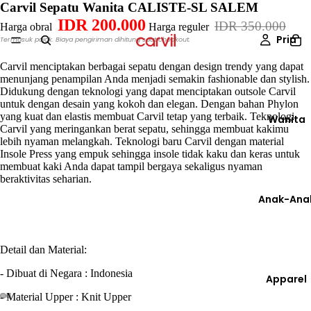
Carvil Sepatu Wanita CALISTE-SL SALEM
IDR 200.000
IDR 350.000
Harga obral
Harga reguler
Pria
Termasuk pajak. Biaya pengiriman dihitung saat checkout.
Carvil menciptakan berbagai sepatu dengan design trendy yang dapat
menunjang penampilan Anda menjadi semakin fashionable dan stylish.
Didukung dengan teknologi yang dapat menciptakan outsole Carvil
untuk dengan desain yang kokoh dan elegan. Dengan bahan Phylon
yang kuat dan elastis membuat Carvil tetap yang terbaik. Teknologi
Wanita
Carvil yang meringankan berat sepatu, sehingga membuat kakimu
lebih nyaman melangkah. Teknologi baru Carvil dengan material
Insole Press yang empuk sehingga insole tidak kaku dan keras untuk
membuat kaki Anda dapat tampil bergaya sekaligus nyaman
beraktivitas seharian.
Anak-Ana
Detail dan Material:
- Dibuat di Negara : Indonesia
Apparel
- Material Upper : Knit Upper