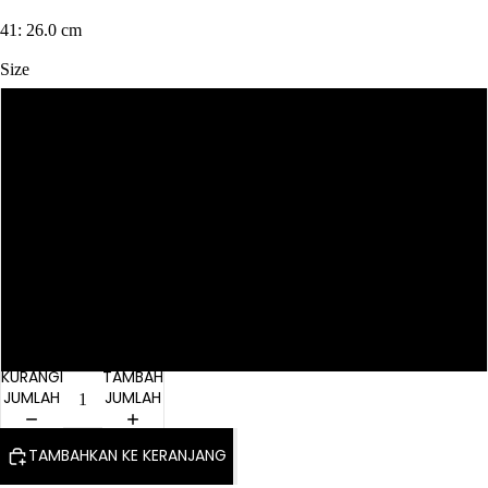
41: 26.0 cm
Size
37
38
39
40
41
KURANGI
TAMBAH
JUMLAH
JUMLAH
TAMBAHKAN KE KERANJANG