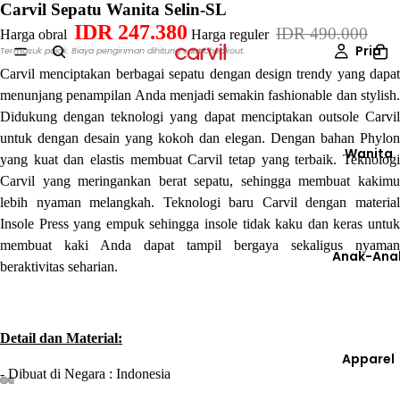
Carvil Sepatu Wanita Selin-SL
IDR 247.380
IDR 490.000
Harga obral
Harga reguler
Pria
Termasuk pajak. Biaya pengiriman dihitung saat checkout.
Carvil menciptakan berbagai sepatu dengan design trendy yang dapat
menunjang penampilan Anda menjadi semakin fashionable dan stylish.
Didukung dengan teknologi yang dapat menciptakan outsole Carvil
untuk dengan desain yang kokoh dan elegan. Dengan bahan Phylon
Wanita
yang kuat dan elastis membuat Carvil tetap yang terbaik. Teknologi
Carvil yang meringankan berat sepatu, sehingga membuat kakimu
lebih nyaman melangkah. Teknologi baru Carvil dengan material
Insole Press yang empuk sehingga insole tidak kaku dan keras untuk
membuat kaki Anda dapat tampil bergaya sekaligus nyaman
Anak-Ana
beraktivitas seharian.
Detail dan Material:
Apparel
- Dibuat di Negara : Indonesia