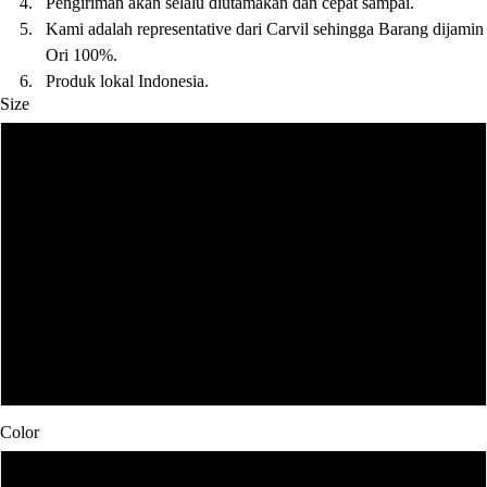
4.
Pengiriman akan selalu diutamakan dan cepat sampai.
5.
Kami adalah representative dari Carvil sehingga Barang dijamin
Ori 100%.
6.
Produk lokal Indonesia.
Size
37
38
39
40
41
Color
Black/White