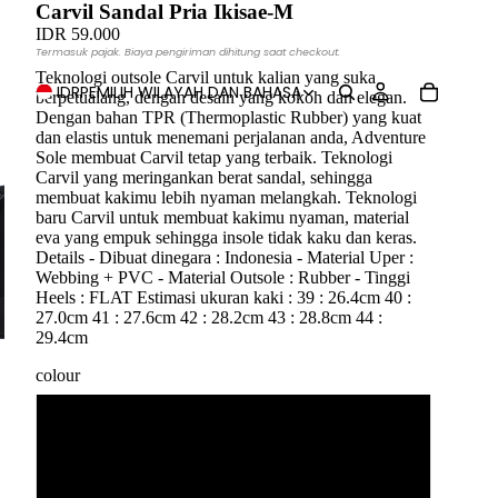
Carvil Sandal Pria Ikisae-M
IDR 59.000
Termasuk pajak. Biaya pengiriman dihitung saat checkout.
Teknologi outsole Carvil untuk kalian yang suka
IDR
PEMILIH WILAYAH DAN BAHASA
berpetualang, dengan desain yang kokoh dan elegan.
Dengan bahan TPR (Thermoplastic Rubber) yang kuat
dan elastis untuk menemani perjalanan anda, Adventure
Sole membuat Carvil tetap yang terbaik. Teknologi
Carvil yang meringankan berat sandal, sehingga
membuat kakimu lebih nyaman melangkah. Teknologi
baru Carvil untuk membuat kakimu nyaman, material
eva yang empuk sehingga insole tidak kaku dan keras.
Details - Dibuat dinegara : Indonesia - Material Uper :
Webbing + PVC - Material Outsole : Rubber - Tinggi
Heels : FLAT Estimasi ukuran kaki : 39 : 26.4cm 40 :
27.0cm 41 : 27.6cm 42 : 28.2cm 43 : 28.8cm 44 :
29.4cm
colour
Brown
Black