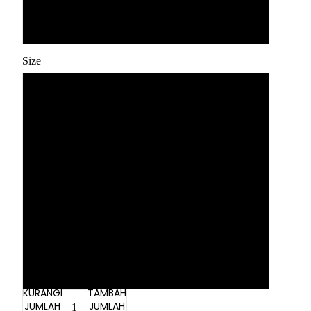
Dark Grey
Size
39
40
41
42
43
44
KURANGI
TAMBAH
JUMLAH
JUMLAH