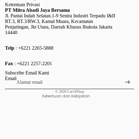
Ketentuan Privasi
PT Mitra Abadi Jaya Bersama
Jl. Pantai Indah Selatan.1-9 Sentra Industri Terpadu I&II
RT.3, RT.3/RW.3, Kamal Muara, Kecamatan
Penjaringan, Jkt Utara, Daerah Khusus Ibukota Jakarta
14440
Telp
: +6221 2265-5888
Kebijakan pengembalian uang
Fax
: +6221 2257-2201
Kebijakan privasi
Subscribe Email Kami
Ketentuan Layanan
Email
Kebijakan pengiriman
© 2026
CarvilShop
Ketentuan dan Kebijakan