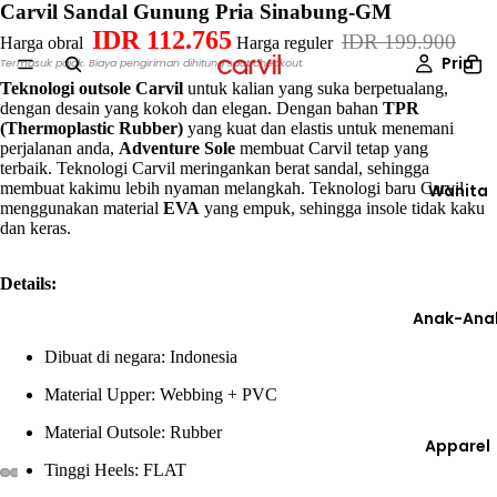
Carvil Sandal Gunung Pria Sinabung-GM
IDR 112.765
IDR 199.900
Harga obral
Harga reguler
Pria
Termasuk pajak. Biaya pengiriman dihitung saat checkout.
Teknologi outsole Carvil
untuk kalian yang suka berpetualang,
dengan desain yang kokoh dan elegan. Dengan bahan
TPR
(Thermoplastic Rubber)
yang kuat dan elastis untuk menemani
perjalanan anda,
Adventure Sole
membuat Carvil tetap yang
terbaik. Teknologi Carvil meringankan berat sandal, sehingga
membuat kakimu lebih nyaman melangkah. Teknologi baru Carvil
Wanita
menggunakan material
EVA
yang empuk, sehingga insole tidak kaku
dan keras.
Details:
Anak-Ana
Dibuat di negara: Indonesia
Material Upper: Webbing + PVC
Material Outsole: Rubber
Apparel
Tinggi Heels: FLAT