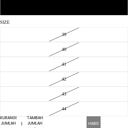
Dark Grey
SIZE
39
40
41
42
43
44
KURANGI
TAMBAH
JUMLAH
JUMLAH
HABIS