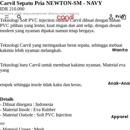
Carvil Sepatu Pria NEWTON-SM - NAVY
IDR 210.000
Termasuk pajak. Biaya pengiriman dihitung saat checkout.
Pria
Teknologi Soft PVC injection outsole Carvil dibuat dengan bahan
PVC pilihan yang lentur, kuat ringan dan anti selip, dengan desain
modern yang nyaman dipakai namun tetap bergaya.
Teknologi Carvil yang meringankan berat sepatu, sehingga mebuat
Wanita
kakimu lebih nyaman melangkah.
Teknologi baru Carvil untuk membuat kakimu nyaman. Material eva
yang
Anak-Ana
empuk sehingga insole tidak kaku dan keras.
Details
- Dibuat dinegara : Indonesia
- Material Insole : Eva Rubber
- Material Outsole : Soft PVC Injection
Apparel
- Material Upper : Mesh