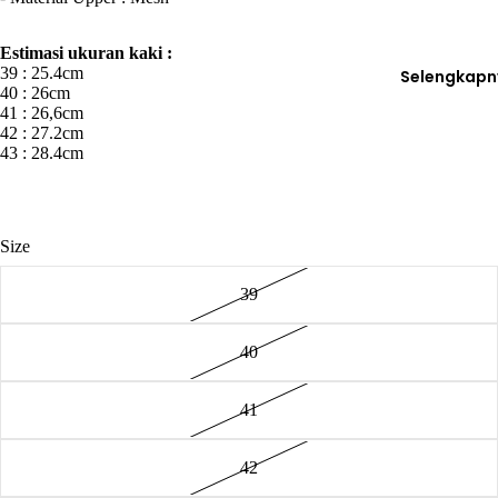
Estimasi ukuran kaki :
39 : 25.4cm
Selengkapn
40 : 26cm
41 : 26,6cm
42 : 27.2cm
43 : 28.4cm
Size
39
40
41
42