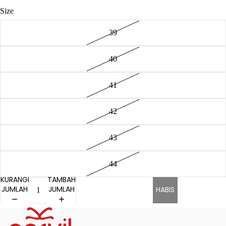
Size
39
40
41
42
43
44
KURANGI
TAMBAH
JUMLAH
JUMLAH
HABIS