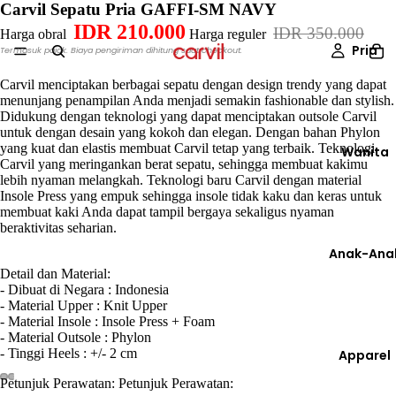
Carvil Sepatu Pria GAFFI-SM NAVY
IDR 210.000
IDR 350.000
Harga obral
Harga reguler
Pria
Termasuk pajak. Biaya pengiriman dihitung saat checkout.
Carvil menciptakan berbagai sepatu dengan design trendy yang dapat
menunjang penampilan Anda menjadi semakin fashionable dan stylish.
Didukung dengan teknologi yang dapat menciptakan outsole Carvil
untuk dengan desain yang kokoh dan elegan. Dengan bahan Phylon
yang kuat dan elastis membuat Carvil tetap yang terbaik. Teknologi
Wanita
Carvil yang meringankan berat sepatu, sehingga membuat kakimu
lebih nyaman melangkah. Teknologi baru Carvil dengan material
Insole Press yang empuk sehingga insole tidak kaku dan keras untuk
membuat kaki Anda dapat tampil bergaya sekaligus nyaman
beraktivitas seharian.
Anak-Ana
Detail dan Material:
- Dibuat di Negara : Indonesia
- Material Upper : Knit Upper
- Material Insole : Insole Press + Foam
- Material Outsole : Phylon
- Tinggi Heels : +/- 2 cm
Apparel
Petunjuk Perawatan:
Petunjuk Perawatan: