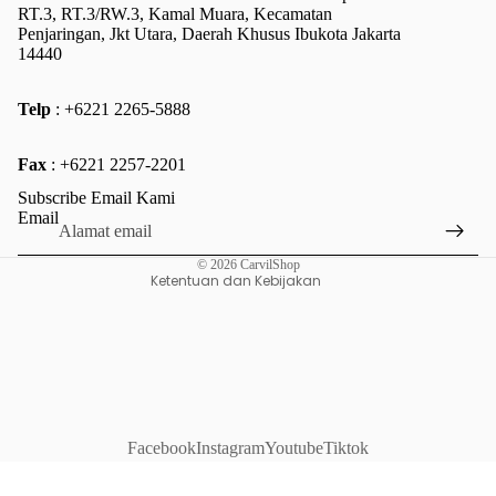
RT.3, RT.3/RW.3, Kamal Muara, Kecamatan
Penjaringan, Jkt Utara, Daerah Khusus Ibukota Jakarta
14440
Telp
: +6221 2265-5888
Kebijakan pengembalian uang
Fax
: +6221 2257-2201
Kebijakan privasi
Subscribe Email Kami
Ketentuan Layanan
Email
Kebijakan pengiriman
© 2026
CarvilShop
Ketentuan dan Kebijakan
Facebook
Instagram
Youtube
Tiktok