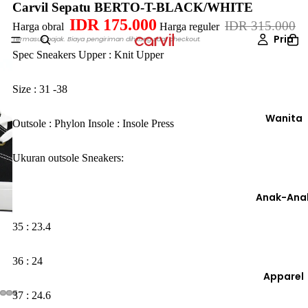
Carvil Sepatu BERTO-T-BLACK/WHITE
IDR 175.000
IDR 315.000
Harga obral
Harga reguler
Pria
Termasuk pajak. Biaya pengiriman dihitung saat checkout.
Spec Sneakers Upper : Knit Upper
Size : 31 -38
Wanita
Outsole : Phylon Insole : Insole Press
Ukuran outsole Sneakers:
Anak-Ana
35 : 23.4
36 : 24
Apparel
37 : 24.6