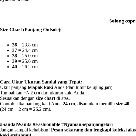
Selengkapn
Size Chart (Panjang Outsole):
36
= 23.8 cm
37
= 24.4 cm
38
= 25.0 cm
39
= 25.6 cm
40
= 26.2 cm
Cara Ukur Ukuran Sandal yang Tepat:
Ukur panjang
telapak kaki
Anda (dari tumit ke ujung jari).
Tambahkan
+/- 2 cm
dari ukuran kaki Anda.
Sesuaikan dengan
size chart
di atas.
Contoh: Jika panjang kaki Anda
24 cm
, disarankan memilih
size 40
(24 cm + 2 cm = 26.2 cm).
#SandalWanita #Fashionable #NyamanSepanjangHari
Jangan sampai kehabisan!
Pesan sekarang dan lengkapi koleksi alas
kaki stylishmu!
️