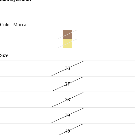
Color
Mocca
Size
36
37
38
39
40