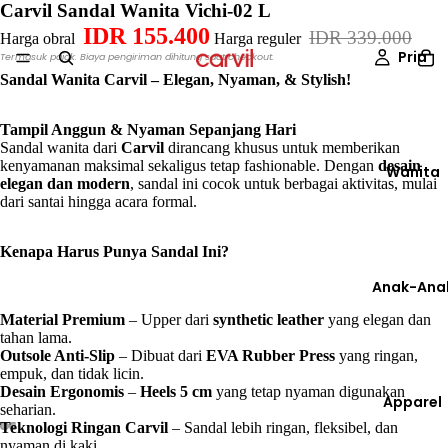
Carvil Sandal Wanita Vichi-02 L
IDR 155.400
IDR 339.000
Harga obral
Harga reguler
Pria
Termasuk pajak. Biaya pengiriman dihitung saat checkout.
Sandal Wanita Carvil – Elegan, Nyaman, & Stylish!
Tampil Anggun & Nyaman Sepanjang Hari
Sandal wanita dari
Carvil
dirancang khusus untuk memberikan
kenyamanan maksimal sekaligus tetap fashionable. Dengan
desain
Wanita
elegan dan modern
, sandal ini cocok untuk berbagai aktivitas, mulai
dari santai hingga acara formal.
Kenapa Harus Punya Sandal Ini?
Anak-Ana
Material Premium
– Upper dari
synthetic leather
yang elegan dan
tahan lama.
Outsole Anti-Slip
– Dibuat dari
EVA Rubber Press
yang ringan,
empuk, dan tidak licin.
Desain Ergonomis
–
Heels 5 cm
yang tetap nyaman digunakan
Apparel
seharian.
Teknologi Ringan Carvil
– Sandal lebih ringan, fleksibel, dan
nyaman di kaki.