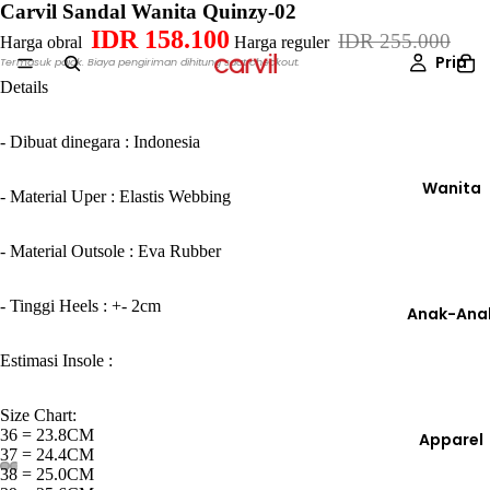
Carvil Sandal Wanita Quinzy-02
IDR 158.100
IDR 255.000
Harga obral
Harga reguler
Pria
Termasuk pajak. Biaya pengiriman dihitung saat checkout.
Details
- Dibuat dinegara : Indonesia
Wanita
- Material Uper : Elastis Webbing
- Material Outsole : Eva Rubber
- Tinggi Heels : +- 2cm
Anak-Ana
Estimasi Insole :
Size Chart:
36 = 23.8CM
Apparel
37 = 24.4CM
38 = 25.0CM