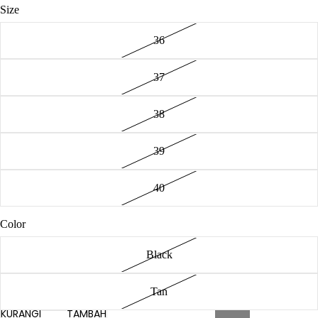
Size
36
37
38
39
40
Color
Black
Tan
KURANGI
TAMBAH