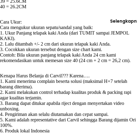
39 = 25.6CM
40 = 26.2CM
Selengkapn
Cara Ukur:
Cara mengukur ukuran sepatu/sandal yang baik:
1. Ukur Panjang telapak kaki Anda (dari TUMIT sampai JEMPOL
KAKI).
2. Lalu ditambah +/- 2 cm dari ukuran telapak kaki Anda.
3. Cocokkan ukuran tersebut dengan size chart kami.
Contoh: Bila ukuran panjang telapak kaki Anda 24 cm kami
rekomendasikan untuk memesan size 40 (24 cm + 2 cm = 26,2 cm).
Kenapa Harus Belanja di Carvil??? Karena….
1. Kami menerima complain beserta solusi (maksimal H+7 setelah
barang diterima).
2. Kami melakukan control terhadap kualitas produk & packing rapi
agar kualitas terjamin.
3. Barang dapat ditukar apabila riject dengan menyertakan video
unboxing.
4. Pengiriman akan selalu diutamakan dan cepat sampai.
5. Kami adalah representative dari Carvil sehingga Barang dijamin Ori
100%.
6. Produk lokal Indonesia