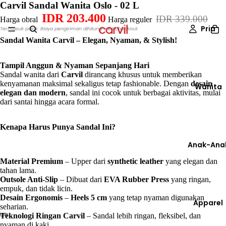
Carvil Sandal Wanita Oslo - 02 L
IDR 203.400
IDR 339.000
Harga obral
Harga reguler
Pria
Termasuk pajak. Biaya pengiriman dihitung saat checkout.
Sandal Wanita Carvil – Elegan, Nyaman, & Stylish!
Tampil Anggun & Nyaman Sepanjang Hari
Sandal wanita dari
Carvil
dirancang khusus untuk memberikan
kenyamanan maksimal sekaligus tetap fashionable. Dengan
desain
Wanita
elegan dan modern
, sandal ini cocok untuk berbagai aktivitas, mulai
dari santai hingga acara formal.
Kenapa Harus Punya Sandal Ini?
Anak-Ana
Material Premium
– Upper dari
synthetic leather
yang elegan dan
tahan lama.
Outsole Anti-Slip
– Dibuat dari
EVA Rubber Press
yang ringan,
empuk, dan tidak licin.
Desain Ergonomis
–
Heels 5 cm
yang tetap nyaman digunakan
Apparel
seharian.
Teknologi Ringan Carvil
– Sandal lebih ringan, fleksibel, dan
nyaman di kaki.