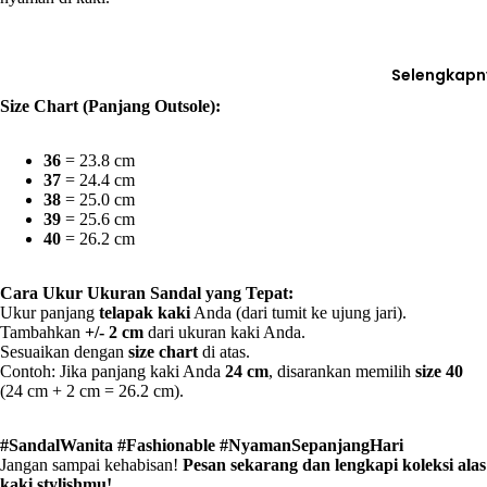
Selengkapn
Size Chart (Panjang Outsole):
36
= 23.8 cm
37
= 24.4 cm
38
= 25.0 cm
39
= 25.6 cm
40
= 26.2 cm
Cara Ukur Ukuran Sandal yang Tepat:
Ukur panjang
telapak kaki
Anda (dari tumit ke ujung jari).
Tambahkan
+/- 2 cm
dari ukuran kaki Anda.
Sesuaikan dengan
size chart
di atas.
Contoh: Jika panjang kaki Anda
24 cm
, disarankan memilih
size 40
(24 cm + 2 cm = 26.2 cm).
#SandalWanita #Fashionable #NyamanSepanjangHari
Jangan sampai kehabisan!
Pesan sekarang dan lengkapi koleksi alas
kaki stylishmu!
️