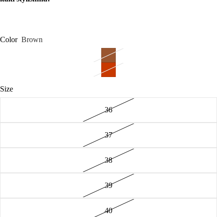
Color
Brown
Size
36
37
38
39
40