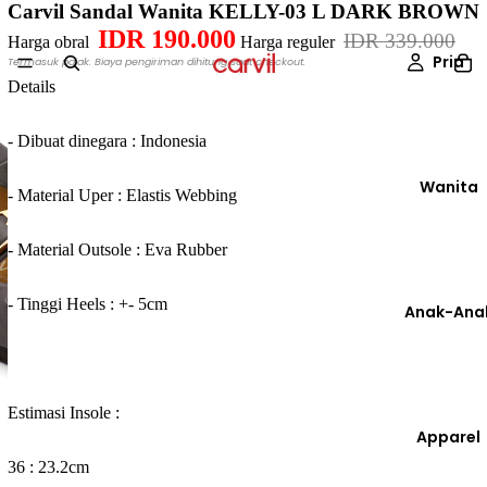
Carvil Sandal Wanita KELLY-03 L DARK BROWN
IDR 190.000
IDR 339.000
Harga obral
Harga reguler
Pria
Termasuk pajak. Biaya pengiriman dihitung saat checkout.
Details
- Dibuat dinegara : Indonesia
Wanita
- Material Uper : Elastis Webbing
- Material Outsole : Eva Rubber
- Tinggi Heels : +- 5cm
Anak-Ana
Estimasi Insole :
Apparel
36 : 23.2cm