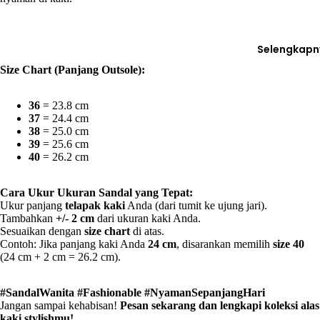
Selengkapn
Size Chart (Panjang Outsole):
36
= 23.8 cm
37
= 24.4 cm
38
= 25.0 cm
39
= 25.6 cm
40
= 26.2 cm
Cara Ukur Ukuran Sandal yang Tepat:
Ukur panjang
telapak kaki
Anda (dari tumit ke ujung jari).
Tambahkan
+/- 2 cm
dari ukuran kaki Anda.
Sesuaikan dengan
size chart
di atas.
Contoh: Jika panjang kaki Anda
24 cm
, disarankan memilih
size 40
(24 cm + 2 cm = 26.2 cm).
#SandalWanita #Fashionable #NyamanSepanjangHari
Jangan sampai kehabisan!
Pesan sekarang dan lengkapi koleksi alas
kaki stylishmu!
️