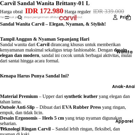
Carvil Sandal Wanita Brittany-01 L
IDR 172.980
IDR 339.000
Harga obral
Harga reguler
Pria
Termasuk pajak. Biaya pengiriman dihitung saat checkout.
Sandal Wanita Carvil – Elegan, Nyaman, & Stylish!
Tampil Anggun & Nyaman Sepanjang Hari
Sandal wanita dari
Carvil
dirancang khusus untuk memberikan
kenyamanan maksimal sekaligus tetap fashionable. Dengan
desain
Wanita
elegan dan modern
, sandal ini cocok untuk berbagai aktivitas, mulai
dari santai hingga acara formal.
Kenapa Harus Punya Sandal Ini?
Anak-Ana
Material Premium
– Upper dari
synthetic leather
yang elegan dan
tahan lama.
Outsole Anti-Slip
– Dibuat dari
EVA Rubber Press
yang ringan,
empuk, dan tidak licin.
Desain Ergonomis
–
Heels 5 cm
yang tetap nyaman digunakan
Apparel
seharian.
Teknologi Ringan Carvil
– Sandal lebih ringan, fleksibel, dan
nyaman di kaki.