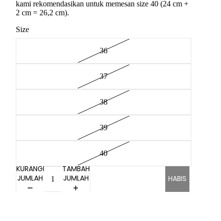
kami rekomendasikan untuk memesan size 40 (24 cm +
2 cm = 26,2 cm).
Size
36
37
38
39
40
KURANGI
TAMBAH
JUMLAH
JUMLAH
HABIS