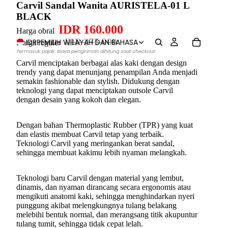
Carvil Sandal Wanita AURISTELA-01 L
BLACK
IDR 160.000
Harga obral
IDR 275.000
IDR
PEMILIH WILAYAH DAN BAHASA
Harga reguler
Termasuk pajak. Biaya pengiriman dihitung saat checkout.
Carvil menciptakan berbagai alas kaki dengan design
trendy yang dapat menunjang penampilan Anda menjadi
semakin fashionable dan stylish. Didukung dengan
teknologi yang dapat menciptakan outsole Carvil
dengan desain yang kokoh dan elegan.
Dengan bahan Thermoplastic Rubber (TPR) yang kuat
dan elastis membuat Carvil tetap yang terbaik.
Teknologi Carvil yang meringankan berat sandal,
sehingga membuat kakimu lebih nyaman melangkah.
Teknologi baru Carvil dengan material yang lembut,
dinamis, dan nyaman dirancang secara ergonomis atau
mengikuti anatomi kaki, sehingga menghindarkan nyeri
punggung akibat melengkungnya tulang belakang
melebihi bentuk normal, dan merangsang titik akupuntur
tulang tumit, sehingga tidak cepat lelah.