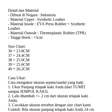
Detail dan Material:
- Dibuat di Negara : Indonesia
- Material Upper : Synthetic Leather
- Material Insole : EVA Press Rubber + Synthetic
Leather
- Material Outsole : Thermoplastic Rubber (TPR)
- Tinggi Heels : +5cm
Size Chart:
36 = 23.8CM
37 = 24.4CM
38 = 25.0CM
39 = 25.6CM
40 = 26.2CM
Cara Ukur:
Cara mengukur ukuran sepatu/sandal yang baik:
1. Ukur Panjang telapak kaki Anda (dari TUMIT
sampai JEMPOL KAKI).
2. Lalu ditambah +/- 2 cm dari ukuran telapak kaki
Anda.
3. Cocokkan ukuran tersebut dengan size chart kami.
Contoh: Bila ukuran panjang telapak kaki Anda 24 cm