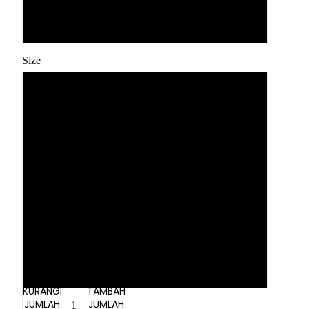
Dark Grey
Size
39
40
41
42
43
44
KURANGI
TAMBAH
JUMLAH
JUMLAH