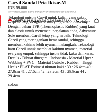
Carvil Sandal Pria Ikisae-M
IDR 59.000
Termasuk pajak. Biaya pengiriman dihitung saat checkout.
Teknologi outsole Carvil untuk kalian yang suka
IDR
PEMILIH WILAYAH DAN BAHASA
berpetualang, dengan desain yang kokoh dan elegan.
Dengan bahan TPR (Thermoplastic Rubber) yang kuat
dan elastis untuk menemani perjalanan anda, Adventure
Sole membuat Carvil tetap yang terbaik. Teknologi
Carvil yang meringankan berat sandal, sehingga
membuat kakimu lebih nyaman melangkah. Teknologi
baru Carvil untuk membuat kakimu nyaman, material
eva yang empuk sehingga insole tidak kaku dan keras.
Details - Dibuat dinegara : Indonesia - Material Uper :
Webbing + PVC - Material Outsole : Rubber - Tinggi
Heels : FLAT Estimasi ukuran kaki : 39 : 26.4cm 40 :
27.0cm 41 : 27.6cm 42 : 28.2cm 43 : 28.8cm 44 :
29.4cm
colour
Brown
Black