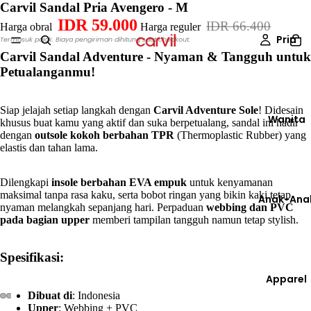
Carvil Sandal Pria Avengero - M
IDR 59.000
IDR 66.400
Harga obral
Harga reguler
Pria
Termasuk pajak. Biaya pengiriman dihitung saat checkout.
Carvil Sandal Adventure - Nyaman & Tangguh untuk
Petualanganmu!
Siap jelajah setiap langkah dengan
Carvil Adventure Sole
! Didesain
Wanita
khusus buat kamu yang aktif dan suka berpetualang, sandal ini hadir
dengan
outsole kokoh berbahan TPR
(Thermoplastic Rubber) yang
elastis dan tahan lama.
Dilengkapi
insole berbahan EVA empuk
untuk kenyamanan
maksimal tanpa rasa kaku, serta bobot ringan yang bikin kaki tetap
Anak-Ana
nyaman melangkah sepanjang hari. Perpaduan
webbing dan PVC
pada bagian upper
memberi tampilan tangguh namun tetap stylish.
Spesifikasi:
Apparel
Dibuat di
: Indonesia
Upper
: Webbing + PVC