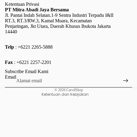
Ketentuan Privasi
PT Mitra Abadi Jaya Bersama
Jl. Pantai Indah Selatan.1-9 Sentra Industri Terpadu I&II
RT.3, RT.3/RW.3, Kamal Muara, Kecamatan
Penjaringan, Jkt Utara, Daerah Khusus Ibukota Jakarta
14440
Telp
: +6221 2265-5888
Kebijakan pengembalian uang
Fax
: +6221 2257-2201
Kebijakan privasi
Subscribe Email Kami
Ketentuan Layanan
Email
Kebijakan pengiriman
© 2026
CarvilShop
Ketentuan dan Kebijakan