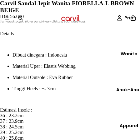
Carvil Sandal Jepit Wanita FIORELLA-L BROWN
BEIGE
IDR 56.000
Pria
Termasuk pajak. Biaya pengiriman dihitung saat checkout.
Details
Wanita
Dibuat dinegara : Indonesia
Material Uper : Elastis Webbing
Material Outsole : Eva Rubber
Tinggi Heels : +- 3cm
Anak-Ana
Estimasi Insole :
36 : 23.2cm
37 : 23.9cm
Apparel
38 : 24.5cm
39 : 25.2cm
40 : 25.8cm