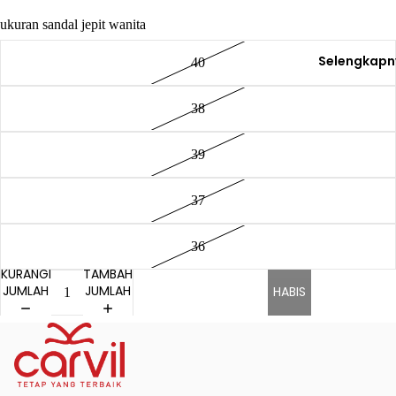
ukuran sandal jepit wanita
Selengkapn
40
38
39
37
36
KURANGI
TAMBAH
JUMLAH
JUMLAH
HABIS