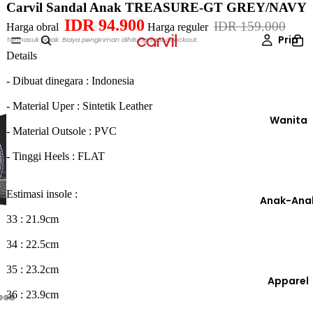
Carvil Sandal Anak TREASURE-GT GREY/NAVY
IDR 94.900
IDR 159.000
Harga obral
Harga reguler
Pria
Termasuk pajak. Biaya pengiriman dihitung saat checkout.
Details
- Dibuat dinegara : Indonesia
- Material Uper : Sintetik Leather
Wanita
- Material Outsole : PVC
- Tinggi Heels : FLAT
Estimasi insole :
Anak-Ana
33 : 21.9cm
34 : 22.5cm
35 : 23.2cm
Apparel
36 : 23.9cm