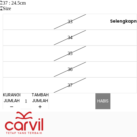
37 : 24.5cm
Size
Selengkapn
33
34
35
36
37
KURANGI
TAMBAH
JUMLAH
JUMLAH
HABIS