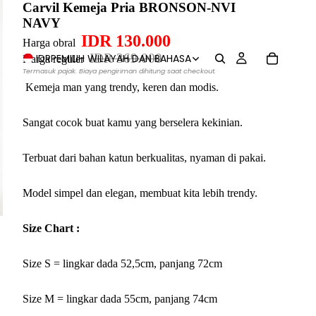
Carvil Kemeja Pria BRONSON-NVI
NAVY
IDR 130.000
Harga obral
IDR 369.000
IDR
PEMILIH WILAYAH DAN BAHASA
Harga reguler
Termasuk pajak. Biaya pengiriman dihitung saat checkout.
Kemeja man yang trendy, keren dan modis.
Sangat cocok buat kamu
yang berselera kekinian.
Terbuat dari bahan katun berkualitas, nyaman di pakai.
Model simpel dan elegan, membuat kita lebih trendy.
Size Chart :
Size S = lingkar dada 52,5cm, panjang 72cm
Size M = lingkar dada 55cm, panjang 74cm