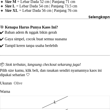
🔸
Size M
= Lebar Dada 52 cm | Panjang 71 cm
🔸
Size L
= Lebar Dada 54 cm | Panjang 73.5 cm
🔸
Size XL
= Lebar Dada 56 cm | Panjang 76 cm
Selengkapn
🎯
Kenapa Harus Punya Kaos Ini?
✔️ Bahan adem & nggak bikin gerah
✔️ Gaya simpel, cocok buat semua suasana
✔️ Tampil keren tanpa usaha berlebih
📦
Stok terbatas, langsung checkout sekarang juga!
Pilih size kamu, klik beli, dan rasakan sendiri nyamannya kaos ini
dipakai seharian 🤍
Ukuran
Olive
Warna
L