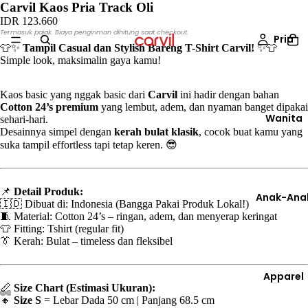
Carvil Kaos Pria Track Oli
IDR 123.660
Termasuk pajak. Biaya pengiriman dihitung saat checkout.
Pria
👕✨
Tampil Casual dan Stylish Bareng T-Shirt Carvil!
✨👕
Simple look, maksimalin gaya kamu!
Kaos basic yang nggak basic dari
Carvil
ini hadir dengan bahan
Cotton 24’s premium
yang lembut, adem, dan nyaman banget dipakai
Wanita
sehari-hari.
Desainnya simpel dengan
kerah bulat klasik
, cocok buat kamu yang
suka tampil effortless tapi tetap keren. 😎
📌
Detail Produk:
Anak-Ana
🇮🇩 Dibuat di: Indonesia (Bangga Pakai Produk Lokal!)
🧵 Material: Cotton 24’s – ringan, adem, dan menyerap keringat
👕 Fitting: Tshirt (regular fit)
👔 Kerah: Bulat – timeless dan fleksibel
Apparel
📏
Size Chart (Estimasi Ukuran):
🔸
Size S
= Lebar Dada 50 cm | Panjang 68.5 cm