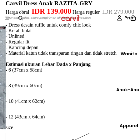
Carvil Dress Anak RAZITA-GRY
IDR 139.000
IDR 279.000
Harga obral
Harga reguler
Pria
Termasuk pajak. Biaya pengiriman dihitung saat checkout.
- Dress desain ruffle untuk comfy chic look
- Kerah bulat
- Unlined
- Regular fit
- Kancing depan
- Material katun tidak transparan ringan dan tidak stretch
Wanita
Estimasi ukuran Lebar Dada x Panjang
- 6 (37cm x 58cm)
- 8 (39cm x 60cm)
Anak-Ana
- 10 (41cm x 62cm)
- 12 (43cm x 64cm)
Apparel
size