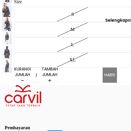
Size
S
Selengkapn
M
L
XL
KURANGI
TAMBAH
JUMLAH
JUMLAH
HABIS
Pembayaran